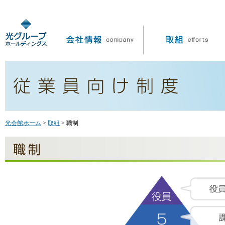
光会館ホーム
>
取組
> 職制